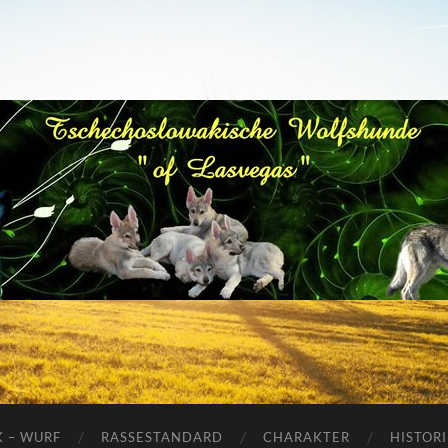
Tschechoslowakische
Wolfhunde
K – WURF
RASSESTANDARD
CHARAKTER
HISTORI