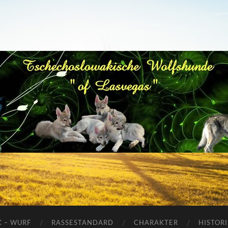
Tschechoslowakische
Wolfhunde
K – WURF
RASSESTANDARD
CHARAKTER
HISTORI