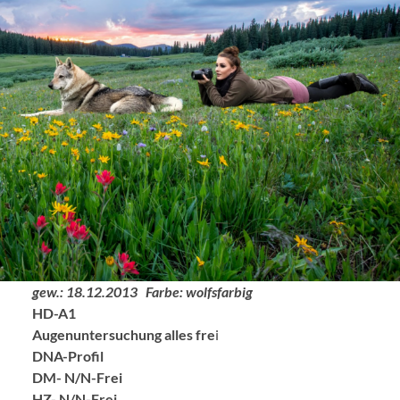
gew.: 18.12.2013 Farbe: wolfsfarbig
HD-A1
Augenuntersuchung alles fre
i
DNA-Profil
DM- N/N-Frei
HZ- N/N-Frei