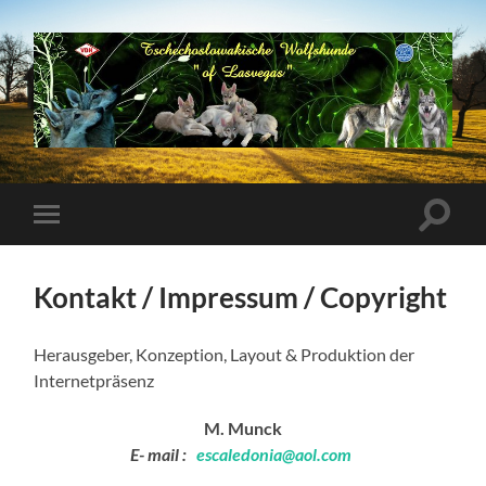
Tschechoslowakische
Wolfhunde
Suchfe
Mobile-
ein-/a
Menü
ein-/ausblenden
Kontakt / Impressum / Copyright
Herausgeber, Konzeption, Layout & Produktion der
Internetpräsenz
M. Munck
E- mail :
escaledonia@aol.com